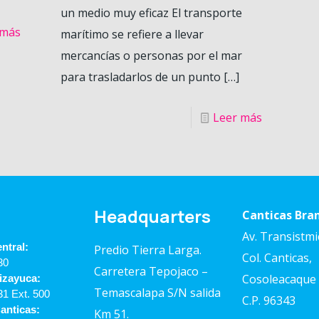
un medio muy eficaz El transporte
 más
marítimo se refiere a llevar
mercancías o personas por el mar
para trasladarlos de un punto
[…]
Leer más
Headquarters
Canticas Bran
Av. Transistmi
ntral:
Predio Tierra Larga.
Col. Canticas,
30
Carretera Tepojaco –
Cosoleacaque 
izayuca:
Temascalapa S/N salida
131
Ext. 500
C.P. 96343
anticas:
Km 51.