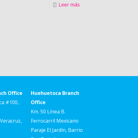
Leer más
ch Office
Huehuetoca Branch
ca #100,
Office
Km. 50 Línea B.
Veracruz,
Ferrocarril Mexicano
Paraje El Jardín, Barrio