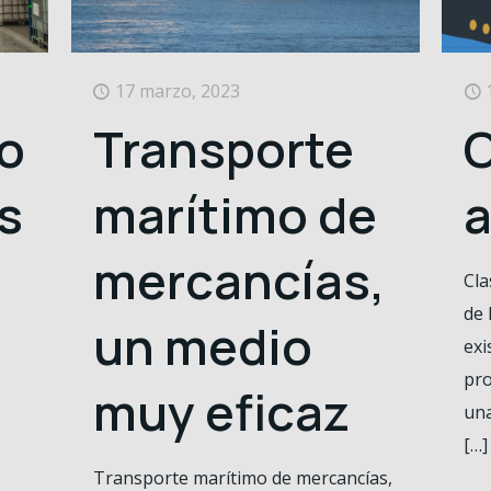
17 marzo, 2023
o
Transporte
C
s
marítimo de
a
mercancías,
Cla
de 
un medio
exi
pro
muy eficaz
una
[…]
Transporte marítimo de mercancías,